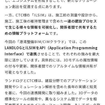
し、エコシステムを形成することで、新たなソリューシ
ョン創出を促進する点にあります。
一方、CTC様の「ILSIM」は、施工前の測量や設計から、
施工、施工後の維持管理まで含めた
一連の建設プロセス
で生じる様々な情報を可視化し、関係者間で共有するた
めの情報プラットフォーム
です。
今回の「港湾整備BIM/CIMクラウド」では、この
LANDLOGとILSIMをAPI（Application Programming
Interface）で連携
させることで、それぞれの強みを最大
限に活かしています。具体的には、3Dモデルの属性情報
の付与や更新、関係者間でのリアルタイムな情報共有が
可能となりました。
ランドログとCTC様は、建設分野でのアプリケーション
開発やシミュレーション解析を含めた長年の実績と知見
を基に、今回の連携開発に取り組みました。3Dデータの
標準化ツールの開発や、異なるシステム間でデータを相
互参照するためのインターフェース開発、そしてデータ登