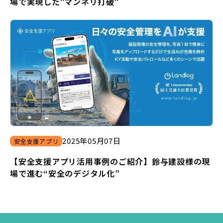
場で実現した"マンネリ打破"
2025
年
05
月
07
日
安全支援アプリ
【安全支援アプリ活用事例のご紹介】鈴与建設様の現
場で進む“安全のデジタル化”