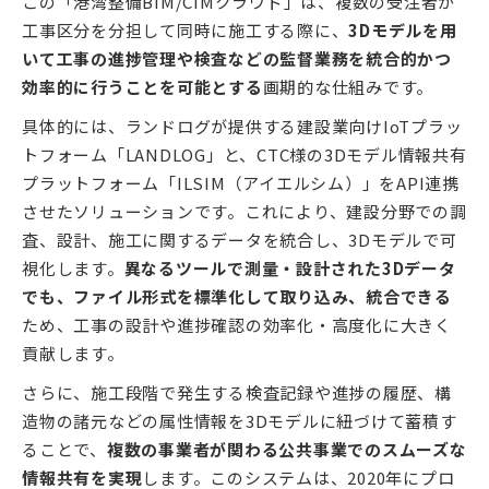
この「港湾整備BIM/CIMクラウド」は、複数の受注者が
工事区分を分担して同時に施工する際に、
3Dモデルを用
いて工事の進捗管理や検査などの監督業務を統合的かつ
効率的に行うことを可能とする
画期的な仕組みです。
具体的には、ランドログが提供する建設業向けIoTプラッ
トフォーム「LANDLOG」と、CTC様の3Dモデル情報共有
プラットフォーム「ILSIM（アイエルシム）」をAPI連携
させたソリューションです。これにより、建設分野での調
査、設計、施工に関するデータを統合し、3Dモデルで可
視化します。
異なるツールで測量・設計された3Dデータ
でも、ファイル形式を標準化して取り込み、統合できる
ため、工事の設計や進捗確認の効率化・高度化に大きく
貢献します。
さらに、施工段階で発生する検査記録や進捗の履歴、構
造物の諸元などの属性情報を3Dモデルに紐づけて蓄積す
ることで、
複数の事業者が関わる公共事業でのスムーズな
情報共有を実現
します。このシステムは、2020年にプロ