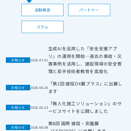
活動報告
パートナー
コラム
生成AIを活用した「安全支援アプ
リ」の運用を開始―過去の事故・災
お知らせ
2026
.
07
.
01
害事例を活用し、建設現場の安全管
理と若手技術者教育を高度化
「第1回 建設DX展プラス」に出展し
お知らせ
2026
.
06
.
26
ます
『無人化施工ソリューション』のサ
お知らせ
2026
.
06
.
23
ービスサイトを公開しました
第8回 国際 建設・測量展
お知らせ
2026
.
06
.
08
（CSPI2026）に出展します