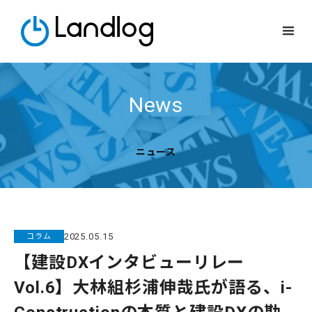
News
ニュース
2025
.
05
.
15
コラム
【建設DXインタビューリレー
Vol.6】大林組杉浦伸哉氏が語る、i-